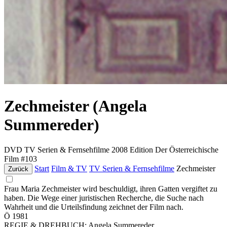
Zechmeister (Angela
Summereder)
DVD
TV Serien & Fernsehfilme
2008
Edition Der Österreichische
Film #103
Start
Film & TV
TV Serien & Fernsehfilme
Zechmeister
Zurück
Frau Maria Zechmeister wird beschuldigt, ihren Gatten vergiftet zu
haben. Die Wege einer juristischen Recherche, die Suche nach
Wahrheit und die Urteilsfindung zeichnet der Film nach.
Ö 1981
REGIE & DREHBUCH: Angela Summereder