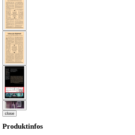
close
Produktinfos