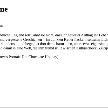
ime
ime
liche England reist, ahnt sie nicht, dass ihr neuester Auftrag ihr Lebe
und vergessene Geschichten – im dunklen Keller flackern seltsame Licht
ahrhunderts – und begegnet dort dem charmanten, aber etwas eigensinn
d damit in eine Welt, die ihm fremd ist. Zwischen Kulturschock, Zeit
ve's Portrait, Hot Chocolate Holiday).