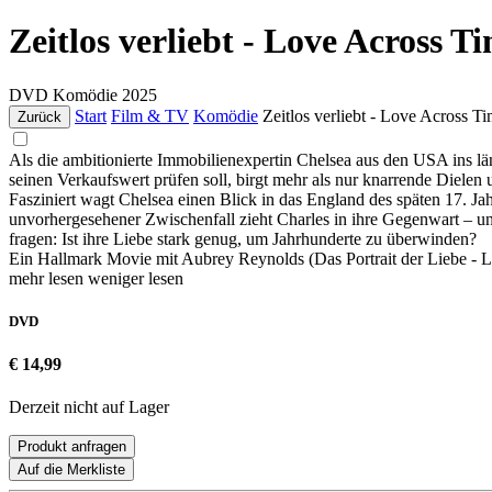
Zeitlos verliebt - Love Across T
DVD
Komödie
2025
Start
Film & TV
Komödie
Zeitlos verliebt - Love Across T
Zurück
Als die ambitionierte Immobilienexpertin Chelsea aus den USA ins länd
seinen Verkaufswert prüfen soll, birgt mehr als nur knarrende Dielen 
Fasziniert wagt Chelsea einen Blick in das England des späten 17. J
unvorhergesehener Zwischenfall zieht Charles in ihre Gegenwart – un
fragen: Ist ihre Liebe stark genug, um Jahrhunderte zu überwinden?
Ein Hallmark Movie mit Aubrey Reynolds (Das Portrait der Liebe - Lo
mehr lesen
weniger lesen
DVD
€ 14,99
Derzeit nicht auf Lager
Produkt anfragen
Auf die Merkliste