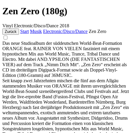
Zen Zero (180g)
Vinyl
Electronic/Disco/Dance
2018
Start
Musik
Electronic/Disco/Dance
Zen Zero
Zurück
Das neue Studioalbum der süddeutschen World-Beat-Formation
ORANGE feat. RAINER VON VIELEN fasziniert mit einem
hypnotischen Mix aus World Music, Trance, Tribal Dance und
Electro. Mit dabei AND.YPSILON (DIE FANTASTISCHEN
VIER) auf dem Track „Nimm Dich Mit“. „Zen Zero“ erscheint als
CD im dreiteiligen Digipack-Format sowie als Doppel-Vinyl-
Edition (180-Gramm) auf 36MUSIC.
Seit knapp zwei Jahrzehnten mischen die fünf aus dem Allgäu
stammenden Musiker von ORANGE mit ihrem unvergleichlichen
World-Beat-Sound szeneübergreifend Clubs und Festivals auf. Jetzt
legt die live-erprobte Band (Fusion-Festival, Pfingst Open Air
Werden, Waldfrieden Wonderland, Bardentreffen Nürnberg, Burg
Herzberg) nach fast dreijähriger Produktionszeit mit „Zen Zero“ ein
weltumspannendes, exotisch anmutendes und extrem tanzbares
neues Album vor. Ausgestattet mit Synthesizer, Didgeridoo, Drums
und Percussion kreiert die Formation einen von klassischen
Songstrukturen losgelösten, hypnotischen Mix aus World Music,