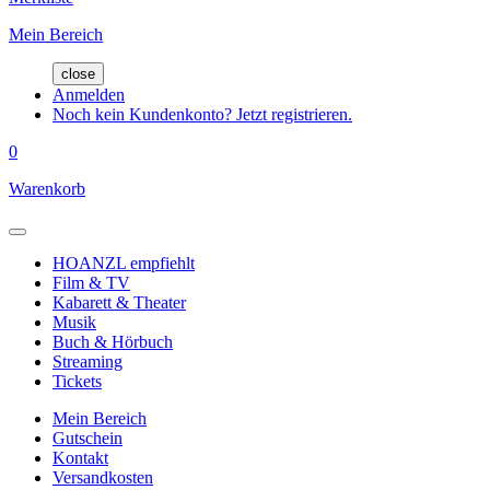
Mein Bereich
close
Anmelden
Noch kein Kundenkonto? Jetzt registrieren.
0
Warenkorb
HOANZL empfiehlt
Film & TV
Kabarett & Theater
Musik
Buch & Hörbuch
Streaming
Tickets
Mein Bereich
Gutschein
Kontakt
Versandkosten