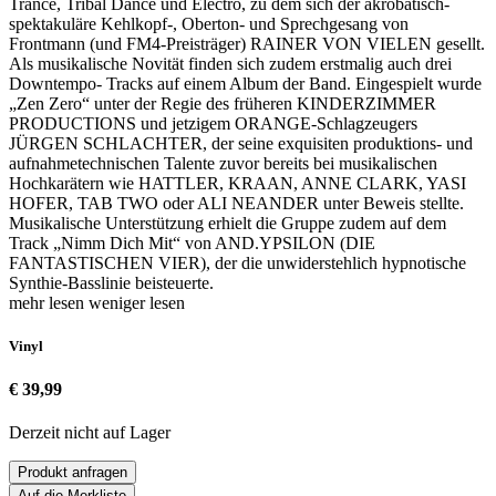
Trance, Tribal Dance und Electro, zu dem sich der akrobatisch-
spektakuläre Kehlkopf-, Oberton- und Sprechgesang von
Frontmann (und FM4-Preisträger) RAINER VON VIELEN gesellt.
Als musikalische Novität finden sich zudem erstmalig auch drei
Downtempo- Tracks auf einem Album der Band. Eingespielt wurde
„Zen Zero“ unter der Regie des früheren KINDERZIMMER
PRODUCTIONS und jetzigem ORANGE-Schlagzeugers
JÜRGEN SCHLACHTER, der seine exquisiten produktions- und
aufnahmetechnischen Talente zuvor bereits bei musikalischen
Hochkarätern wie HATTLER, KRAAN, ANNE CLARK, YASI
HOFER, TAB TWO oder ALI NEANDER unter Beweis stellte.
Musikalische Unterstützung erhielt die Gruppe zudem auf dem
Track „Nimm Dich Mit“ von AND.YPSILON (DIE
FANTASTISCHEN VIER), der die unwiderstehlich hypnotische
Synthie-Basslinie beisteuerte.
mehr lesen
weniger lesen
Vinyl
€ 39,99
Derzeit nicht auf Lager
Produkt anfragen
Auf die Merkliste