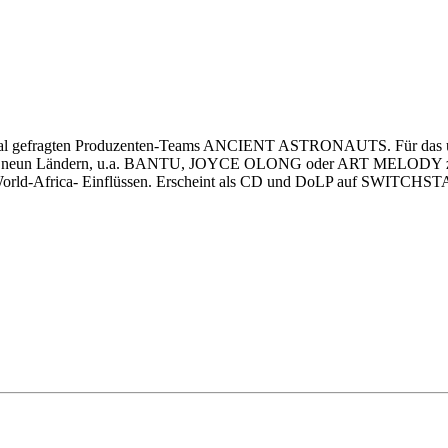
tional gefragten Produzenten-Teams ANCIENT ASTRONAUTS. Für das um
n aus neun Ländern, u.a. BANTU, JOYCE OLONG oder ART MELODY zus
ken World-Africa- Einflüssen. Erscheint als CD und DoLP auf SWI