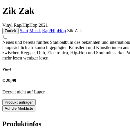
Zik Zak
Vinyl
Rap/HipHop
2021
Start
Musik
Rap/HipHop
Zik Zak
Zurück
Neues und bereits fünftes Studioalbum des bekannten und interna
hauptsächlich afrikanisch geprägten Künstlern und Künstlerinne
zwischen Reggae, Dub, Electronica, Hip-Hop und Soul mit star
mehr lesen
weniger lesen
Vinyl
€ 29,99
Derzeit nicht auf Lager
Produkt anfragen
Auf die Merkliste
Produktinfos