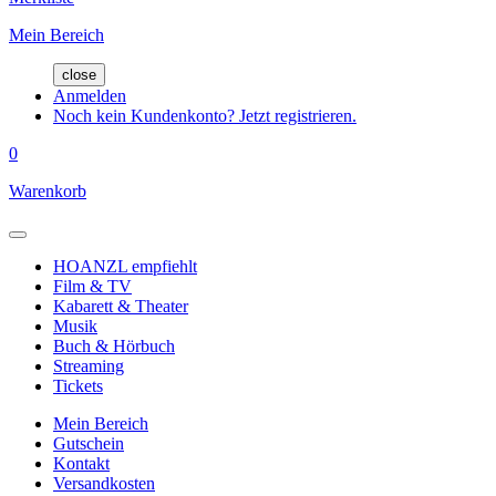
Mein Bereich
close
Anmelden
Noch kein Kundenkonto? Jetzt registrieren.
0
Warenkorb
HOANZL empfiehlt
Film & TV
Kabarett & Theater
Musik
Buch & Hörbuch
Streaming
Tickets
Mein Bereich
Gutschein
Kontakt
Versandkosten