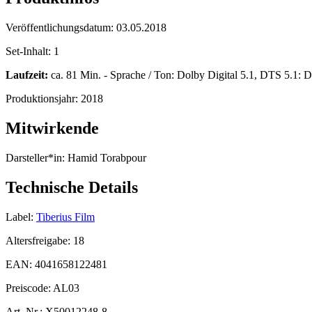
Veröffentlichungsdatum:
03.05.2018
Set-Inhalt:
1
Laufzeit:
ca. 81 Min. - Sprache / Ton: Dolby Digital 5.1, DTS 5.1: De
Produktionsjahr:
2018
Mitwirkende
Darsteller*in:
Hamid Torabpour
Technische Details
Label:
Tiberius Film
Altersfreigabe:
18
EAN:
4041658122481
Preiscode:
AL03
Art. Nr.:
X50012248-8