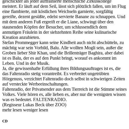
geschickter als jeder auftrainierte menschliche Zirkuskollege
meistert. Er läuft auf dem Seil, lässt sich plötzlich fallen, um im Flug
eine flambierte, mit köstlichen Weichseln garnierte, sorgfältig
gereifte, dezent gesüßte, edelst servierte Banane zu schnappen. Und
mit dem anderen Fuß ergreift er die Liane, schwingt über den
staunenden Köpfen der Besucher, um schlussendlich dem
anmutigen Fräulein in der siebzehnten Reihe seine kulinarische
Kreation anzubieten.
Stefan Prommegger kann seine Kindheit auch nicht abschütteln, zu
mächtig war sein Vorbild, Balu. Alle wollten Mogli sein, außer die
Groben lieber Shir Khan, und die Brillenträger Baghira, aber dabei
ist es Balu, der es auf den Punkt bringt, worauf es ankommt im
Leben. Und in der Musik.
Ja, die gewissenhafte Erfüllung ihres Bildungsauftrages ist es, die
das Faltenradio stetig vorantreibt. Es verbreitet ungetrübten
Hörgenuss, verzichtet Faltenradio doch selbst in schwierigen Zeiten
auf versteckte Werbeeinschaltungen.
Faltenradio, der Privatsender aus dem Tierreich ist die Stimme seines
Volkes. Viele hören es, alle lieben es, aber nur die wenigsten wissen
was es bedeutet. FALTENRADIO.
(Regisseur Lukas Beck über ZOO)
mehr lesen
weniger lesen
CD