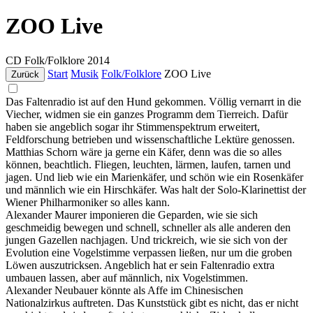
ZOO Live
CD
Folk/Folklore
2014
Start
Musik
Folk/Folklore
ZOO Live
Zurück
Das Faltenradio ist auf den Hund gekommen. Völlig vernarrt in die
Viecher, widmen sie ein ganzes Programm dem Tierreich. Dafür
haben sie angeblich sogar ihr Stimmenspektrum erweitert,
Feldforschung betrieben und wissenschaftliche Lektüre genossen.
Matthias Schorn wäre ja gerne ein Käfer, denn was die so alles
können, beachtlich. Fliegen, leuchten, lärmen, laufen, tarnen und
jagen. Und lieb wie ein Marienkäfer, und schön wie ein Rosenkäfer
und männlich wie ein Hirschkäfer. Was halt der Solo-Klarinettist der
Wiener Philharmoniker so alles kann.
Alexander Maurer imponieren die Geparden, wie sie sich
geschmeidig bewegen und schnell, schneller als alle anderen den
jungen Gazellen nachjagen. Und trickreich, wie sie sich von der
Evolution eine Vogelstimme verpassen ließen, nur um die groben
Löwen auszutricksen. Angeblich hat er sein Faltenradio extra
umbauen lassen, aber auf männlich, nix Vogelstimmen.
Alexander Neubauer könnte als Affe im Chinesischen
Nationalzirkus auftreten. Das Kunststück gibt es nicht, das er nicht