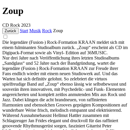
Zoup
CD
Rock
2023
Start
Musik
Rock
Zoup
Zurück
Die legendäre (Fusion-) Rock-Formation KRAAN meldet sich mit
einem fulminanten Studioalbum zurück. „Zoup“ erscheint als CD im
Digipack-Format sowie als Vinyl- Edition auf 36MUSIC.
Nur drei Jahre nach Veröffentlichung ihres letzten Studioalbums
„Sandglass“ und 52 Jahre nach der Bandgründung, wartet die
legendäre (Fusion-) Rock-Formation KRAAN zur Freude ihrer
Fans endlich wieder mit einem neuen Studiowerk auf. Und das
Warten hat sich definitiv gelohnt. So zelebriert die virtuos
spielfreudige Band auf „Zoup“ ebenso lässig wie selbstbewusst und
souverän ihren innovativen, mit Psychedelic- und Funk- Elementen
angereicherten und komplett zeitlos anmutenden Mix aus Rock und
Jazz. Dabei klingen die acht brandneuen, von raffinierten
Harmonien und ebensolchen Grooves geprägten Kompositionen auf
wunderbare Weise frisch, melodisch entspannt und elektrisierend.
Während Ausnahmebassist Hellmut Hattler zusammen mit
Schlagzeuger Jan Frides elegant und druckvoll für das raffiniert
groovende Rhythmusgerüst sorgen, fasziniert Gitarrist Peter