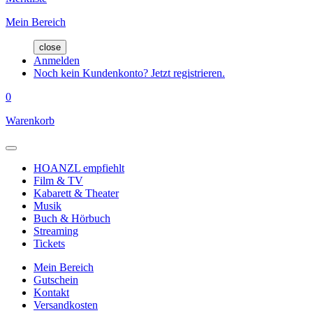
Mein Bereich
close
Anmelden
Noch kein Kundenkonto? Jetzt registrieren.
0
Warenkorb
HOANZL empfiehlt
Film & TV
Kabarett & Theater
Musik
Buch & Hörbuch
Streaming
Tickets
Mein Bereich
Gutschein
Kontakt
Versandkosten