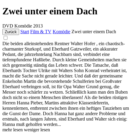
Zwei unter einem Dach
DVD
Komödie
2013
Start
Film & TV
Komödie
Zwei unter einem Dach
Zurück
Die beiden alleinstehenden Rentner Walter Hofer , ein chaotisch-
charmanter Sturkopf, und Eberhard Gatzweiler, ein akkurater
Pedant, die jahrzehntelang Nachbarn sind, verbindet eine
tiefempfundene Haßliebe. Durch kleine Gemeinheiten machen sie
sich gegenseitig ständig das Leben schwer. Die Tatsache, daß
Eberhards Tochter Ulrike mit Walters Sohn Konrad verheiratet ist,
macht die Sache nicht gerade leichter. Und daß der gemeinsame
Enkelsohn Martin die bevorstehende Schulferien bei Großvater
Eberhard verbringen soll, ist für Opa Walter Grund genug, die
Messer noch schärfer zu wetzen. Schließlich kann man den Buben
doch nicht so einem Menschen überlassen! Als die beiden rüstigen
Herren Hanna Pieber, Martins attraktive Klassenlehrerin,
kennenlernen, entbrennt zwischen ihnen ein heftiges Tauziehen um
die Gunst der Dame. Doch Hanna hat ganz andere Probleme und
erstmals, nach langen Jahren, sind Eberhard und Walter sich einig:
Hanna muß geholfen werden...
mehr lesen
weniger lesen