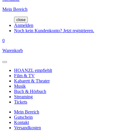
Mein Bereich
close
Anmelden
Noch kein Kundenkonto? Jetzt registrieren.
0
Warenkorb
HOANZL empfiehlt
Film & TV
Kabarett & Theater
Musik
Buch & Hörbuch
Streaming
Tickets
Mein Bereich
Gutschein
Kontakt
Versandkosten