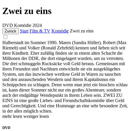
Zwei zu eins
DVD
Komödie
2024
Start
Film & TV
Komödie
Zwei zu eins
Zurück
Halberstadt im Sommer 1990. Maren (Sandra Hüller), Robert (Max
Riemelt) und Volker (Ronald Zehrfeld) kennen und lieben sich seit
ihrer Kindheit. Eher zufällig finden sie in einem alten Schacht die
Millionen der DDR, die dort eingelagert wurden, um zu verrotten.
Die drei schmuggeln Rucksäcke voll Geld heraus. Gemeinsam mit
ihren Freunden und Nachbarn entwickeln sie ein ausgeklügeltes
System, um das inzwischen wertlose Geld in Waren zu tauschen
und den anrauschenden Westlern und ihrem Kapitalismus ein
Schnippchen zu schlagen. Denn wenn man jetzt ein bisschen schlau
ist, kann dieser Sommer nicht nur ein großes Abenteuer, sondern
auch der endgültige Wendepunkt in ihrem Leben sein. ZWEI ZU
EINS ist eine große Liebes- und Freundschaftskomödie über Geld
und Gerechtigkeit. Und eine Hommage an eine sehr besondere Zeit,
in der alles möglich schien.
mehr lesen
weniger lesen
DVD