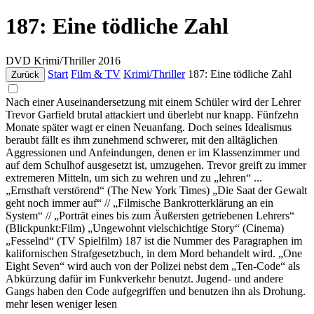
187: Eine tödliche Zahl
DVD
Krimi/Thriller
2016
Start
Film & TV
Krimi/Thriller
187: Eine tödliche Zahl
Zurück
Nach einer Auseinandersetzung mit einem Schüler wird der Lehrer
Trevor Garfield brutal attackiert und überlebt nur knapp. Fünfzehn
Monate später wagt er einen Neuanfang. Doch seines Idealismus
beraubt fällt es ihm zunehmend schwerer, mit den alltäglichen
Aggressionen und Anfeindungen, denen er im Klassenzimmer und
auf dem Schulhof ausgesetzt ist, umzugehen. Trevor greift zu immer
extremeren Mitteln, um sich zu wehren und zu „lehren“ ...
„Ernsthaft verstörend“ (The New York Times) „Die Saat der Gewalt
geht noch immer auf“ // „Filmische Bankrotterklärung an ein
System“ // „Porträt eines bis zum Äußersten getriebenen Lehrers“
(Blickpunkt:Film) „Ungewohnt vielschichtige Story“ (Cinema)
„Fesselnd“ (TV Spielfilm) 187 ist die Nummer des Paragraphen im
kalifornischen Strafgesetzbuch, in dem Mord behandelt wird. „One
Eight Seven“ wird auch von der Polizei nebst dem „Ten-Code“ als
Abkürzung dafür im Funkverkehr benutzt. Jugend- und andere
Gangs haben den Code aufgegriffen und benutzen ihn als Drohung.
mehr lesen
weniger lesen