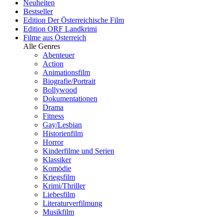
Neuheiten
Bestseller
Edition Der Österreichische Film
Edition ORF Landkrimi
Filme aus Österreich
Alle Genres
Abenteuer
Action
Animationsfilm
Biografie/Portrait
Bollywood
Dokumentationen
Drama
Fitness
Gay/Lesbian
Historienfilm
Horror
Kinderfilme und Serien
Klassiker
Komödie
Kriegsfilm
Krimi/Thriller
Liebesfilm
Literaturverfilmung
Musikfilm