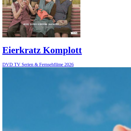
Eierkratz Komplott
DVD
TV Serien & Fernsehfilme
2026