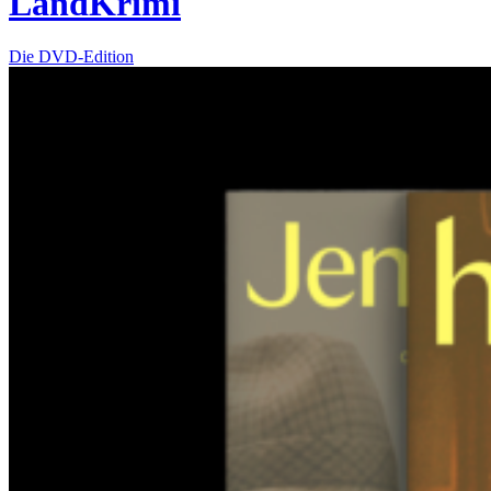
LandKrimi
Die DVD-Edition