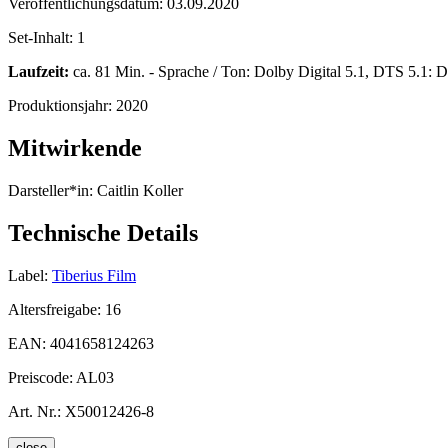
Veröffentlichungsdatum:
03.09.2020
Set-Inhalt:
1
Laufzeit:
ca. 81 Min. - Sprache / Ton: Dolby Digital 5.1, DTS 5.1: De
Produktionsjahr:
2020
Mitwirkende
Darsteller*in:
Caitlin Koller
Technische Details
Label:
Tiberius Film
Altersfreigabe:
16
EAN:
4041658124263
Preiscode:
AL03
Art. Nr.:
X50012426-8
close