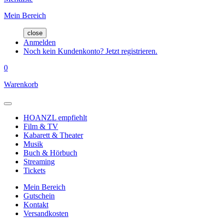
Mein Bereich
close
Anmelden
Noch kein Kundenkonto? Jetzt registrieren.
0
Warenkorb
HOANZL empfiehlt
Film & TV
Kabarett & Theater
Musik
Buch & Hörbuch
Streaming
Tickets
Mein Bereich
Gutschein
Kontakt
Versandkosten