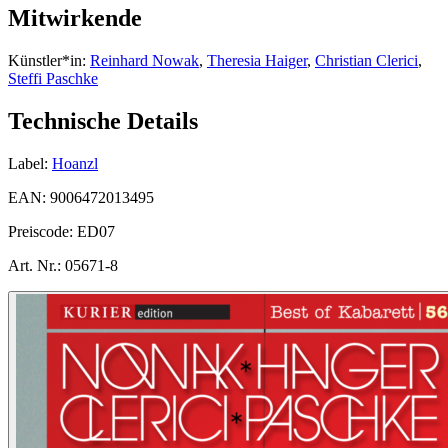
Mitwirkende
Künstler*in:
Reinhard Nowak
,
Theresia Haiger
,
Christian Clerici
,
Steffi Paschke
Technische Details
Label:
Hoanzl
EAN:
9006472013495
Preiscode:
ED07
Art. Nr.:
05671-8