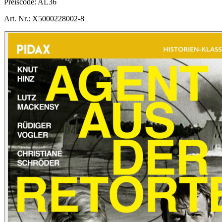
Preiscode:
AL36
Art. Nr.:
X5000228002-8