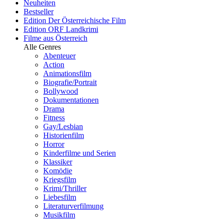
Neuheiten
Bestseller
Edition Der Österreichische Film
Edition ORF Landkrimi
Filme aus Österreich
Alle Genres
Abenteuer
Action
Animationsfilm
Biografie/Portrait
Bollywood
Dokumentationen
Drama
Fitness
Gay/Lesbian
Historienfilm
Horror
Kinderfilme und Serien
Klassiker
Komödie
Kriegsfilm
Krimi/Thriller
Liebesfilm
Literaturverfilmung
Musikfilm