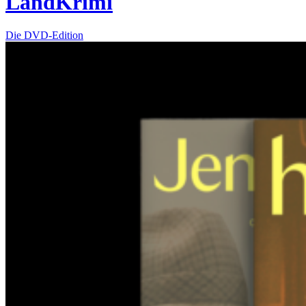
LandKrimi
Die DVD-Edition