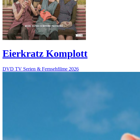
Eierkratz Komplott
DVD
TV Serien & Fernsehfilme
2026