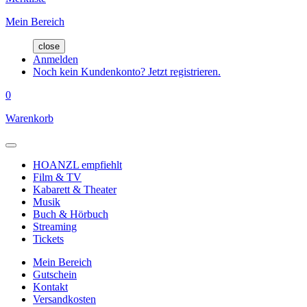
Mein Bereich
close
Anmelden
Noch kein Kundenkonto? Jetzt registrieren.
0
Warenkorb
HOANZL empfiehlt
Film & TV
Kabarett & Theater
Musik
Buch & Hörbuch
Streaming
Tickets
Mein Bereich
Gutschein
Kontakt
Versandkosten