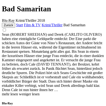
Bad Samaritan
Blu-Ray
Krimi/Thriller
2018
Start
Film & TV
Krimi/Thriller
Bad Samaritan
Zurück
Sean (ROBERT SHEEHAN) und Derek (CARLITO OLIVERO)
haben eine einträgliche Geldquelle entdeckt: Der Eine parkt die
schicken Autos der Gäste von Nino‘s Restaurant, der Andere bricht
in die leeren Häuser ein, während die Eigentümer nichtsahnend im
Restaurant speisen. Monatelang geht alles gut. Bis Sean in einem
der luxuriösen Häuser eine junge Frau entdeckt, die in einer dunklen
Kammer eingesperrt und angekettet ist. Er versucht die junge Frau
zu befreien, doch Cale (DAVID TENNANT), der Besitzer, kehrt
früher als erwartet zurück. In Panik flüchtet Sean, hinterlässt jedoch
deutliche Spuren. Die Polizei hört sich Seans Geschichte mit großer
Skepsis an: Schließlich ist er vorbestraft und Cale ein wohlhabender,
vorbildlicher Bürger der Stadt. Dass sich hinter dieser Maske ein
eiskalter Killer verbirgt, wird Sean und Derek allerdings bald klar.
Denn Cale ist nun hinter ihnen her …
mehr lesen
weniger lesen
Blu-Ray