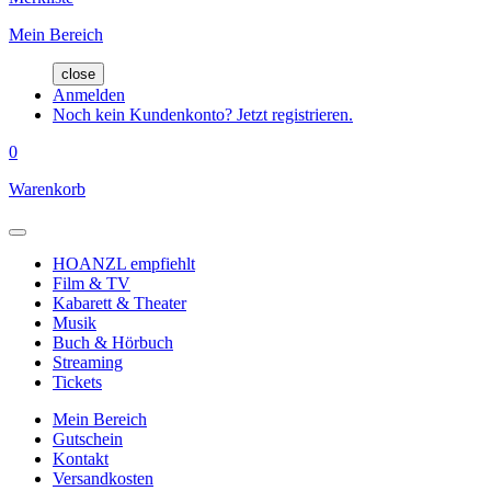
Mein Bereich
close
Anmelden
Noch kein Kundenkonto? Jetzt registrieren.
0
Warenkorb
HOANZL empfiehlt
Film & TV
Kabarett & Theater
Musik
Buch & Hörbuch
Streaming
Tickets
Mein Bereich
Gutschein
Kontakt
Versandkosten