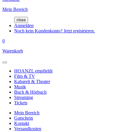
Mein Bereich
close
Anmelden
Noch kein Kundenkonto? Jetzt registrieren.
0
Warenkorb
HOANZL empfiehlt
Film & TV
Kabarett & Theater
Musik
Buch & Hörbuch
Streaming
Tickets
Mein Bereich
Gutschein
Kontakt
Versandkosten