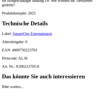
für Hörgeschädigte Making Of: Wie wurden die Tierszenen
gedreht?
Produktionsjahr:
2025
Technische Details
Label:
SquareOne Entertainment
Altersfreigabe:
0
EAN:
4009750223703
Preiscode:
AL36
Art. Nr.:
X500223705-8
Das könnte Sie auch interessieren
Bitte warten...