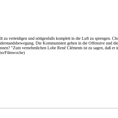
adt zu verteidigen und nötigenfalls komplett in die Luft zu sprengen. C
 Widerstandsbewegung. Die Kommunisten gehen in die Offensive und die Ga
ennen? "Zum vernehmlichen Lobe René Cléments ist zu sagen, daß er i
Echo/Filmwoche)