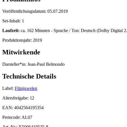
Veröffentlichungsdatum:
05.07.2019
Set-Inhalt:
1
Laufzeit:
ca. 162 Minuten - Sprache / Ton: Deutsch (Dolby Digital 2.0
Produktionsjahr:
2019
Mitwirkende
Darsteller*in:
Jean-Paul Belmondo
Technische Details
Label:
Filmjuwelen
Altersfreigabe:
12
EAN:
4042564195354
Preiscode:
AL07
Art. Nr.:
X5006419535-8