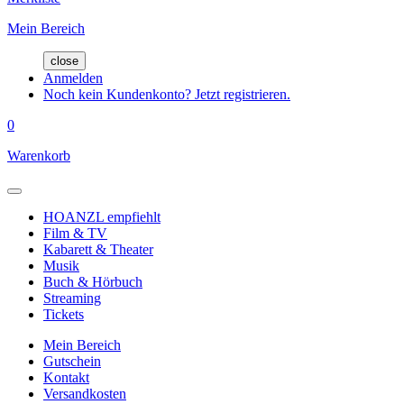
Mein Bereich
close
Anmelden
Noch kein Kundenkonto? Jetzt registrieren.
0
Warenkorb
HOANZL empfiehlt
Film & TV
Kabarett & Theater
Musik
Buch & Hörbuch
Streaming
Tickets
Mein Bereich
Gutschein
Kontakt
Versandkosten