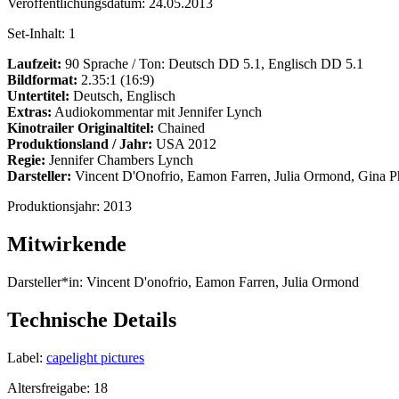
Veröffentlichungsdatum:
24.05.2013
Set-Inhalt:
1
Laufzeit:
90 Sprache / Ton: Deutsch DD 5.1, Englisch DD 5.1
Bildformat:
2.35:1 (16:9)
Untertitel:
Deutsch, Englisch
Extras:
Audiokommentar mit Jennifer Lynch
Kinotrailer Originaltitel:
Chained
Produktionsland / Jahr:
USA 2012
Regie:
Jennifer Chambers Lynch
Darsteller:
Vincent D'Onofrio, Eamon Farren, Julia Ormond, Gina Ph
Produktionsjahr:
2013
Mitwirkende
Darsteller*in:
Vincent D'onofrio, Eamon Farren, Julia Ormond
Technische Details
Label:
capelight pictures
Altersfreigabe:
18