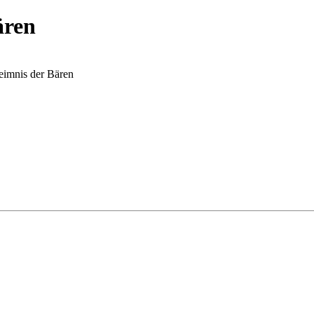
ären
eimnis der Bären