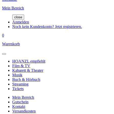
Mein Bereich
close
Anmelden
Noch kein Kundenkonto? Jetzt registrieren.
0
Warenkorb
HOANZL empfiehlt
Film & TV
Kabarett & Theater
Musik
Buch & Hörbuch
Streaming
Tickets
Mein Bereich
Gutschein
Kontakt
Versandkosten