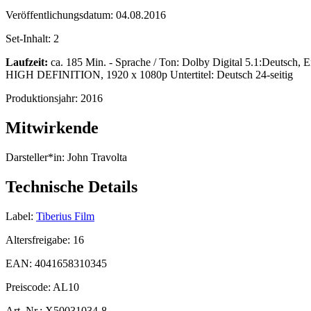
Veröffentlichungsdatum:
04.08.2016
Set-Inhalt:
2
Laufzeit:
ca. 185 Min. - Sprache / Ton: Dolby Digital 5.1:Deutsch, 
HIGH DEFINITION, 1920 x 1080p Untertitel: Deutsch 24-seitig
Produktionsjahr:
2016
Mitwirkende
Darsteller*in:
John Travolta
Technische Details
Label:
Tiberius Film
Altersfreigabe:
16
EAN:
4041658310345
Preiscode:
AL10
Art. Nr.:
X50031034-8