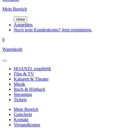
Mein Bereich
close
Anmelden
Noch kein Kundenkonto? Jetzt registrieren.
0
Warenkorb
HOANZL empfiehlt
Film & TV
Kabarett & Theater
Musik
Buch & Hörbuch
Streaming
Tickets
Mein Bereich
Gutschein
Kontakt
Versandkosten