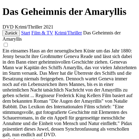
Das Geheimnis der Amaryllis
DVD
Krimi/Thriller
2021
Start
Film & TV
Krimi/Thriller
Das Geheimnis der
Zurück
Amaryllis
Ein einsames Haus an der neuenglischen Küste um das Jahr 1880:
Jenny besucht ihre Großmutter Geneva Reade und lässt sich dabei
in den Bann einer geheimnisvollen Geschichte ziehen. Genevas
Mann war Kapitän des Schiffs Amaryllis, das vor vielen Jahrzehnten
im Sturm versank. Das Meer hat die Überreste des Schiffs und die
Besatzung niemals freigegeben. Dennoch wartet Geneva immer
noch auf ein Lebenszeichen ihres Mannes, bis es in einer
unheimlichen Nacht tatsächlich Nachricht von der Amayrillis zu
geben scheint ... Regisseur Frederick King Kellers Film basiert auf
dem bekannten Roman "Die Augen der Amayrillis" von Natalie
Babbitt. Das Lexikon des Internationalen Films schrieb: "Eine
stimmungsvolle, gut fotografierte Geschichte mit Elementen des
Schauerromans, in die ein Appell für gegenseitige menschliche
Annahme und die Einheit von Mensch und Natur einfließt." Pidax
präsentiert dieses Juwel, dessen Synchronfassung als verschollen
galt, nun endlich auf DVD.