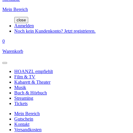
Mein Bereich
close
Anmelden
Noch kein Kundenkonto? Jetzt registrieren.
0
Warenkorb
HOANZL empfiehlt
Film & TV
Kabarett & Theater
Musik
Buch & Hörbuch
Streaming
Tickets
Mein Bereich
Gutschein
Kontakt
Versandkosten