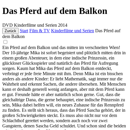
Das Pferd auf dem Balkon
DVD
Kinderfilme und Serien
2014
Start
Film & TV
Kinderfilme und Serien
Das Pferd auf
Zurück
dem Balkon
Ein Pferd auf dem Balkon und das mitten im verschneiten Wien!
Der 10-jährige Mika ist sofort begeistert und plötzlich mitten drin in
einem großen Abenteuer, in dem eine indische Prinzessin, ein
glückloser Glücksspieler und natürlich das Pferd für Aufregung
sorgen. Kaum hat Mika das Pferd auf dem Balkon entdeckt,
verbringt er jede freie Minute mit ihm. Denn Mika ist ein bisschen
anders als andere Kinder: Er liebt Mathematik, sagt immer nur die
Wahrheit und erkennt Sachen, die andere übersehen. Mit Menschen
kann er deshalb generell wenig anfangen, aber mit dem Pferd kann
er gut. Freunde hätte er aber natürlich schon gerne. Gut, dass die
gleichaltrige Dana, die gerne behauptet, eine indische Prinzessin zu
sein, Mika dabei helfen will, ein neues Zuhause für das Rennpferd
zu finden. Es stellt sich heraus, dass das Pferd Sascha gehört, der in
großen Schwierigkeiten steckt. Es muss also nicht nur vor dem
Schlachthof gerettet werden, sondern auch noch vor zwei
Gangstern, denen Sascha Geld schuldet. Und schon sind die beiden