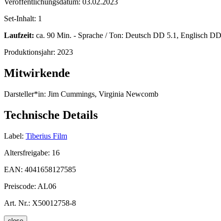
Veröffentlichungsdatum:
03.02.2023
Set-Inhalt:
1
Laufzeit:
ca. 90 Min. - Sprache / Ton: Deutsch DD 5.1, Englisch DD 
Produktionsjahr:
2023
Mitwirkende
Darsteller*in:
Jim Cummings, Virginia Newcomb
Technische Details
Label:
Tiberius Film
Altersfreigabe:
16
EAN:
4041658127585
Preiscode:
AL06
Art. Nr.:
X50012758-8
close