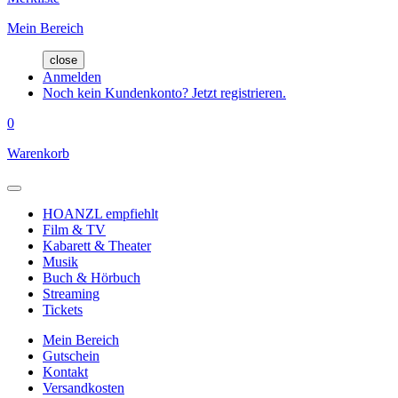
Mein Bereich
close
Anmelden
Noch kein Kundenkonto? Jetzt registrieren.
0
Warenkorb
HOANZL empfiehlt
Film & TV
Kabarett & Theater
Musik
Buch & Hörbuch
Streaming
Tickets
Mein Bereich
Gutschein
Kontakt
Versandkosten