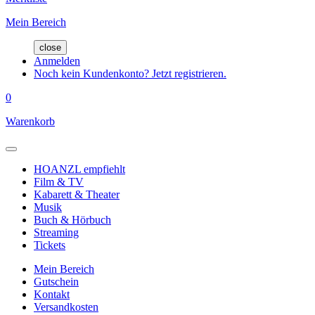
Mein Bereich
close
Anmelden
Noch kein Kundenkonto? Jetzt registrieren.
0
Warenkorb
HOANZL empfiehlt
Film & TV
Kabarett & Theater
Musik
Buch & Hörbuch
Streaming
Tickets
Mein Bereich
Gutschein
Kontakt
Versandkosten