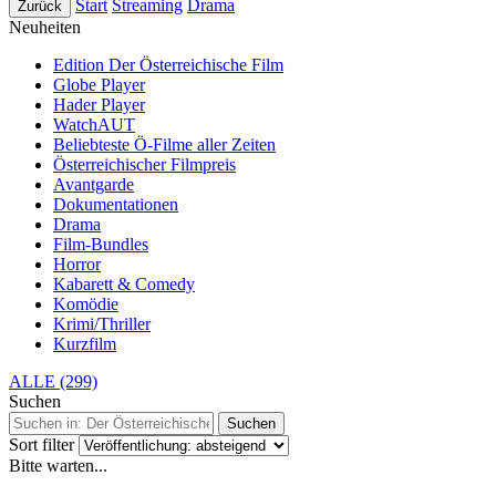
Start
Streaming
Drama
Zurück
Neuheiten
Edition Der Österreichische Film
Globe Player
Hader Player
WatchAUT
Beliebteste Ö-Filme aller Zeiten
Österreichischer Filmpreis
Avantgarde
Dokumentationen
Drama
Film-Bundles
Horror
Kabarett & Comedy
Komödie
Krimi/Thriller
Kurzfilm
ALLE (299)
Suchen
Suchen
Sort filter
Bitte warten...