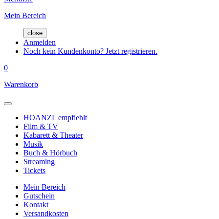
Mein Bereich
close
Anmelden
Noch kein Kundenkonto? Jetzt registrieren.
0
Warenkorb
HOANZL empfiehlt
Film & TV
Kabarett & Theater
Musik
Buch & Hörbuch
Streaming
Tickets
Mein Bereich
Gutschein
Kontakt
Versandkosten