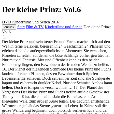
Der kleine Prinz: Vol.6
DVD
Kinderfilme und Serien
2016
Start
Film & TV
Kinderfilme und Serien
Der kleine Prinz:
Zurück
Vol.6
Der kleine Prinz und sein treuer Freund Fuchs machen sich auf den
Weg in ferne Galaxien, bereisen in 24 Geschichten 24 Planeten und
erleben dabei die außergewöhnlichsten Abenteuer. Sie versuchen,
Planeten zu retten, auf denen die böse Schlange vorher gewütet hat.
Nur mit viel Fantasie, Mut und Offenheit kann es den beiden
Freunden gelingen, den Bewohnern der fremden Welten zu helfen.
16. Der Planet der fliegenden Schmiede Der kleine Prinz und Fuchs
landen auf einem Planeten, dessen Bewohner durch Spielen
Lebensenergie aufladen. Doch seit einiger Zeit sind alle Spielgeräte
kaputt und es herrscht dunkler Nebel. Nur der Schmied Ambos kann
helfen. Doch er ist spurlos verschwunden… 17. Der Planet des
Vergessens Der kleine Prinz und Fuchs treffen auf die Geschwister
Timmy und Kira, die einmal im Jahr die Bamalias, eine Art
fliegender Wale, zum großen Auge leiten. Die dadurch entstehende
Wärmeenergie hält das Sternesystem am Leben. In Kürze soll die
große Wanderung beginnen, doch plötzlich verlieren Kira und der