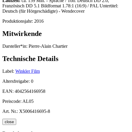
Laufzeit:
ca. 159 Min. - Sprache / Ton: Deutsch DD 2.0,
Französisch DD 5.1 Bildformat 1.78:1 (16:9) / PAL Untertitel:
Deutsch (für Hörgeschädigte) - Wendecover
Produktionsjahr:
2016
Mitwirkende
Darsteller*in:
Pierre-Alain Chartier
Technische Details
Label:
Winkler Film
Altersfreigabe:
0
EAN:
4042564166958
Preiscode:
AL05
Art. Nr.:
X5006416695-8
close