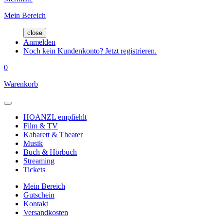
Mein Bereich
close
Anmelden
Noch kein Kundenkonto? Jetzt registrieren.
0
Warenkorb
HOANZL empfiehlt
Film & TV
Kabarett & Theater
Musik
Buch & Hörbuch
Streaming
Tickets
Mein Bereich
Gutschein
Kontakt
Versandkosten