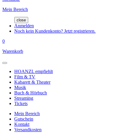
Mein Bereich
close
Anmelden
Noch kein Kundenkonto? Jetzt registrieren.
0
Warenkorb
HOANZL empfiehlt
Film & TV
Kabarett & Theater
Musik
Buch & Hörbuch
Streaming
Tickets
Mein Bereich
Gutschein
Kontakt
Versandkosten