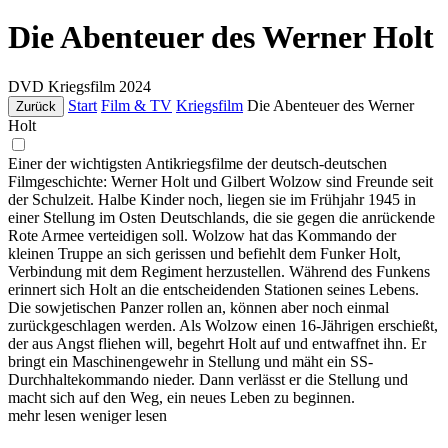
Die Abenteuer des Werner Holt
DVD
Kriegsfilm
2024
Start
Film & TV
Kriegsfilm
Die Abenteuer des Werner
Zurück
Holt
Einer der wichtigsten Antikriegsfilme der deutsch-deutschen
Filmgeschichte: Werner Holt und Gilbert Wolzow sind Freunde seit
der Schulzeit. Halbe Kinder noch, liegen sie im Frühjahr 1945 in
einer Stellung im Osten Deutschlands, die sie gegen die anrückende
Rote Armee verteidigen soll. Wolzow hat das Kommando der
kleinen Truppe an sich gerissen und befiehlt dem Funker Holt,
Verbindung mit dem Regiment herzustellen. Während des Funkens
erinnert sich Holt an die entscheidenden Stationen seines Lebens.
Die sowjetischen Panzer rollen an, können aber noch einmal
zurückgeschlagen werden. Als Wolzow einen 16-Jährigen erschießt,
der aus Angst fliehen will, begehrt Holt auf und entwaffnet ihn. Er
bringt ein Maschinengewehr in Stellung und mäht ein SS-
Durchhaltekommando nieder. Dann verlässt er die Stellung und
macht sich auf den Weg, ein neues Leben zu beginnen.
mehr lesen
weniger lesen