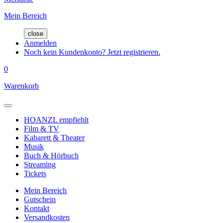
Mein Bereich
close
Anmelden
Noch kein Kundenkonto? Jetzt registrieren.
0
Warenkorb
HOANZL empfiehlt
Film & TV
Kabarett & Theater
Musik
Buch & Hörbuch
Streaming
Tickets
Mein Bereich
Gutschein
Kontakt
Versandkosten