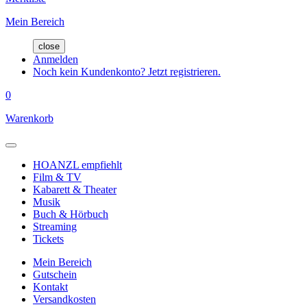
Mein Bereich
close
Anmelden
Noch kein Kundenkonto? Jetzt registrieren.
0
Warenkorb
HOANZL empfiehlt
Film & TV
Kabarett & Theater
Musik
Buch & Hörbuch
Streaming
Tickets
Mein Bereich
Gutschein
Kontakt
Versandkosten