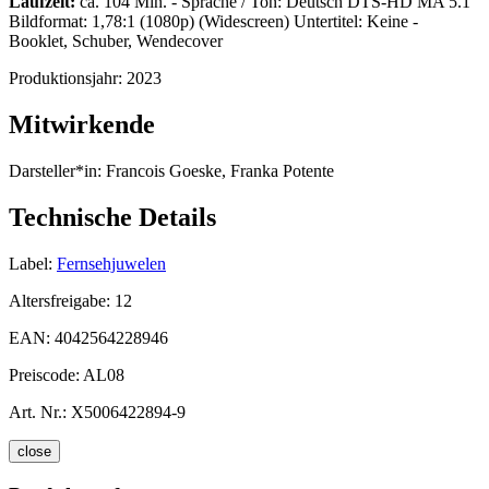
Laufzeit:
ca. 104 Min. - Sprache / Ton: Deutsch DTS-HD MA 5.1
Bildformat: 1,78:1 (1080p) (Widescreen) Untertitel: Keine -
Booklet, Schuber, Wendecover
Produktionsjahr:
2023
Mitwirkende
Darsteller*in:
Francois Goeske, Franka Potente
Technische Details
Label:
Fernsehjuwelen
Altersfreigabe:
12
EAN:
4042564228946
Preiscode:
AL08
Art. Nr.:
X5006422894-9
close