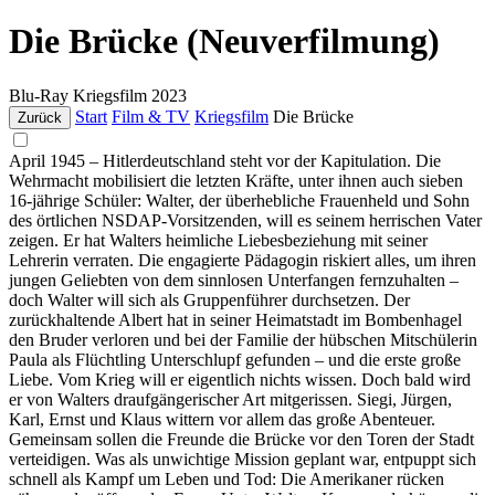
Die Brücke (Neuverfilmung)
Blu-Ray
Kriegsfilm
2023
Start
Film & TV
Kriegsfilm
Die Brücke
Zurück
April 1945 – Hitlerdeutschland steht vor der Kapitulation. Die
Wehrmacht mobilisiert die letzten Kräfte, unter ihnen auch sieben
16-jährige Schüler: Walter, der überhebliche Frauenheld und Sohn
des örtlichen NSDAP-Vorsitzenden, will es seinem herrischen Vater
zeigen. Er hat Walters heimliche Liebesbeziehung mit seiner
Lehrerin verraten. Die engagierte Pädagogin riskiert alles, um ihren
jungen Geliebten von dem sinnlosen Unterfangen fernzuhalten –
doch Walter will sich als Gruppenführer durchsetzen. Der
zurückhaltende Albert hat in seiner Heimatstadt im Bombenhagel
den Bruder verloren und bei der Familie der hübschen Mitschülerin
Paula als Flüchtling Unterschlupf gefunden – und die erste große
Liebe. Vom Krieg will er eigentlich nichts wissen. Doch bald wird
er von Walters draufgängerischer Art mitgerissen. Siegi, Jürgen,
Karl, Ernst und Klaus wittern vor allem das große Abenteuer.
Gemeinsam sollen die Freunde die Brücke vor den Toren der Stadt
verteidigen. Was als unwichtige Mission geplant war, entpuppt sich
schnell als Kampf um Leben und Tod: Die Amerikaner rücken