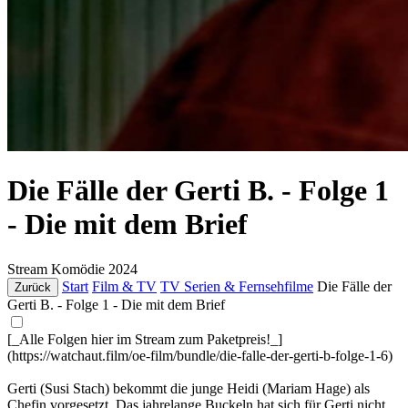
Die Fälle der Gerti B. - Folge 1
- Die mit dem Brief
Stream
Komödie
2024
Start
Film & TV
TV Serien & Fernsehfilme
Die Fälle der
Zurück
Gerti B. - Folge 1 - Die mit dem Brief
[_Alle Folgen hier im Stream zum Paketpreis!_]
(https://watchaut.film/oe-film/bundle/die-falle-der-gerti-b-folge-1-6)
Gerti (Susi Stach) bekommt die junge Heidi (Mariam Hage) als
Chefin vorgesetzt. Das jahrelange Buckeln hat sich für Gerti nicht