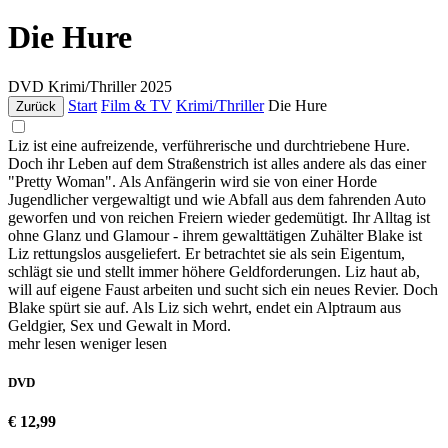
Die Hure
DVD
Krimi/Thriller
2025
Start
Film & TV
Krimi/Thriller
Die Hure
Zurück
Liz ist eine aufreizende, verführerische und durchtriebene Hure.
Doch ihr Leben auf dem Straßenstrich ist alles andere als das einer
"Pretty Woman". Als Anfängerin wird sie von einer Horde
Jugendlicher vergewaltigt und wie Abfall aus dem fahrenden Auto
geworfen und von reichen Freiern wieder gedemütigt. Ihr Alltag ist
ohne Glanz und Glamour - ihrem gewalttätigen Zuhälter Blake ist
Liz rettungslos ausgeliefert. Er betrachtet sie als sein Eigentum,
schlägt sie und stellt immer höhere Geldforderungen. Liz haut ab,
will auf eigene Faust arbeiten und sucht sich ein neues Revier. Doch
Blake spürt sie auf. Als Liz sich wehrt, endet ein Alptraum aus
Geldgier, Sex und Gewalt in Mord.
mehr lesen
weniger lesen
DVD
€ 12,99