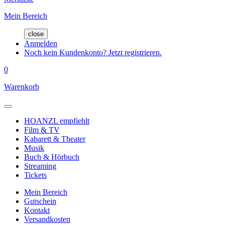
Mein Bereich
close
Anmelden
Noch kein Kundenkonto? Jetzt registrieren.
0
Warenkorb
HOANZL empfiehlt
Film & TV
Kabarett & Theater
Musik
Buch & Hörbuch
Streaming
Tickets
Mein Bereich
Gutschein
Kontakt
Versandkosten