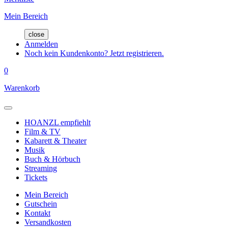
Mein Bereich
close
Anmelden
Noch kein Kundenkonto? Jetzt registrieren.
0
Warenkorb
HOANZL empfiehlt
Film & TV
Kabarett & Theater
Musik
Buch & Hörbuch
Streaming
Tickets
Mein Bereich
Gutschein
Kontakt
Versandkosten