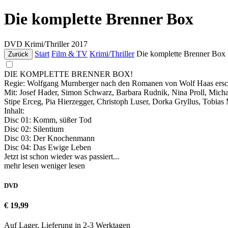
Die komplette Brenner Box
DVD
Krimi/Thriller
2017
Start
Film & TV
Krimi/Thriller
Die komplette Brenner Box
Zurück
DIE KOMPLETTE BRENNER BOX!
Regie: Wolfgang Murnberger nach den Romanen von Wolf Haas ersc
Mit: Josef Hader, Simon Schwarz, Barbara Rudnik, Nina Proll, Michae
Stipe Erceg, Pia Hierzegger, Christoph Luser, Dorka Gryllus, Tobias 
Inhalt:
Disc 01: Komm, süßer Tod
Disc 02: Silentium
Disc 03: Der Knochenmann
Disc 04: Das Ewige Leben
Jetzt ist schon wieder was passiert...
mehr lesen
weniger lesen
DVD
€ 19,99
Auf Lager. Lieferung in 2-3 Werktagen