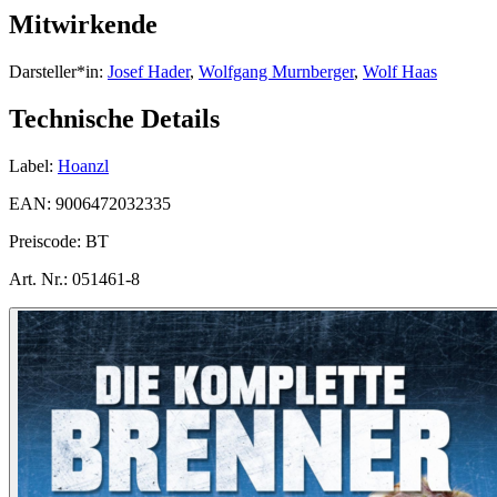
Mitwirkende
Darsteller*in:
Josef Hader
,
Wolfgang Murnberger
,
Wolf Haas
Technische Details
Label:
Hoanzl
EAN:
9006472032335
Preiscode:
BT
Art. Nr.:
051461-8