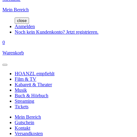
Mein Bereich
close
Anmelden
Noch kein Kundenkonto? Jetzt registrieren.
0
Warenkorb
HOANZL empfiehlt
Film & TV
Kabarett & Theater
Musik
Buch & Hörbuch
Streaming
Tickets
Mein Bereich
Gutschein
Kontakt
Versandkosten