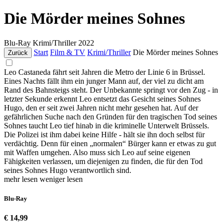
Die Mörder meines Sohnes
Blu-Ray
Krimi/Thriller
2022
Start
Film & TV
Krimi/Thriller
Die Mörder meines Sohnes
Zurück
Leo Castaneda fährt seit Jahren die Metro der Linie 6 in Brüssel.
Eines Nachts fällt ihm ein junger Mann auf, der viel zu dicht am
Rand des Bahnsteigs steht. Der Unbekannte springt vor den Zug - in
letzter Sekunde erkennt Leo entsetzt das Gesicht seines Sohnes
Hugo, den er seit zwei Jahren nicht mehr gesehen hat. Auf der
gefährlichen Suche nach den Gründen für den tragischen Tod seines
Sohnes taucht Leo tief hinab in die kriminelle Unterwelt Brüssels.
Die Polizei ist ihm dabei keine Hilfe - hält sie ihn doch selbst für
verdächtig. Denn für einen „normalen“ Bürger kann er etwas zu gut
mit Waffen umgehen. Also muss sich Leo auf seine eigenen
Fähigkeiten verlassen, um diejenigen zu finden, die für den Tod
seines Sohnes Hugo verantwortlich sind.
mehr lesen
weniger lesen
Blu-Ray
€ 14,99