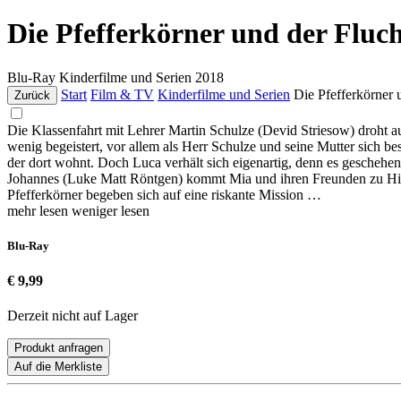
Die Pfefferkörner und der Fluc
Blu-Ray
Kinderfilme und Serien
2018
Start
Film & TV
Kinderfilme und Serien
Die Pfefferkörner
Zurück
Die Klassenfahrt mit Lehrer Martin Schulze (Devid Striesow) droht au
wenig begeistert, vor allem als Herr Schulze und seine Mutter sich be
der dort wohnt. Doch Luca verhält sich eigenartig, denn es geschehe
Johannes (Luke Matt Röntgen) kommt Mia und ihren Freunden zu Hilfe
Pfefferkörner begeben sich auf eine riskante Mission …
mehr lesen
weniger lesen
Blu-Ray
€ 9,99
Derzeit nicht auf Lager
Produkt anfragen
Auf die Merkliste