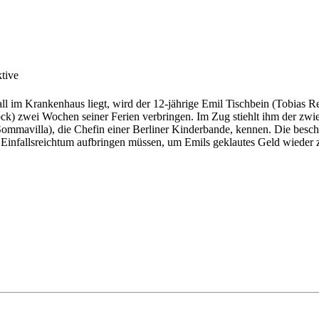
tive
l im Krankenhaus liegt, wird der 12-jährige Emil Tischbein (Tobias Ret
k) zwei Wochen seiner Ferien verbringen. Im Zug stiehlt ihm der zwiel
mmavilla), die Chefin einer Berliner Kinderbande, kennen. Die beschl
en Einfallsreichtum aufbringen müssen, um Emils geklautes Geld wied