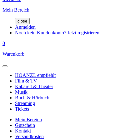
Mein Bereich
close
Anmelden
Noch kein Kundenkonto? Jetzt registrieren.
0
Warenkorb
HOANZL empfiehlt
Film & TV
Kabarett & Theater
Musik
Buch & Hörbuch
Streaming
Tickets
Mein Bereich
Gutschein
Kontakt
Versandkosten