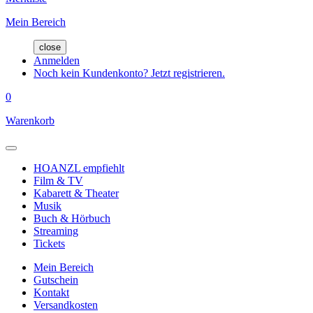
Mein Bereich
close
Anmelden
Noch kein Kundenkonto? Jetzt registrieren.
0
Warenkorb
HOANZL empfiehlt
Film & TV
Kabarett & Theater
Musik
Buch & Hörbuch
Streaming
Tickets
Mein Bereich
Gutschein
Kontakt
Versandkosten