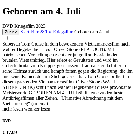
Geboren am 4. Juli
DVD
Kriegsfilm
2023
Start
Film & TV
Kriegsfilm
Geboren am 4. Juli
Zurück
Superstar Tom Cruise in dem bewegenden Vietnamkriegsfilm nach
wahrer Begebenheit – von Oliver Stone (PLATOON). Mit
patriotischen Vorstellungen zieht der junge Ron Kovic in den
brutalen Vietnamkrieg. Hier erlebt er Gräultaten und wird im
Gefecht brutal zum Krüppel geschossen. Traumatisiert kehrt er in
seine Heimat zurück und kämpft fortan gegen die Regierung, die ihn
und seine Kameraden im Stich gelassen hat. Tom Cruise brilliert in
diesem packenden Vietnamkriegsfilm. Oliver Stone (WALL
STREET, NBK) schuf nach wahrer Begebenheit dieses provokante
Meisterwerk. GEBOREN AM 4. JULI zählt heute zu den besten
Antikriegsfilmen aller Zeiten. „Ultimative Abrechnung mit dem
Vietnamkrieg“ (cinema)
mehr lesen
weniger lesen
DVD
€ 17,99