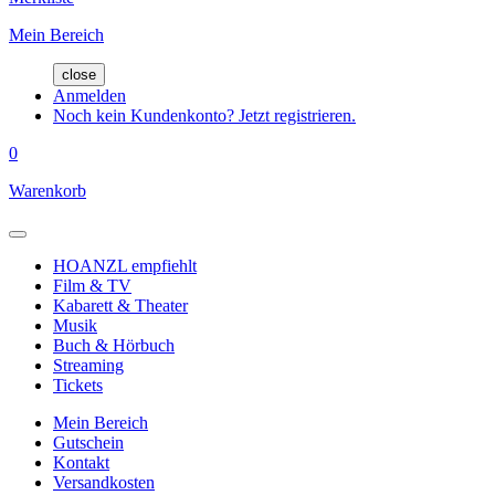
Mein Bereich
close
Anmelden
Noch kein Kundenkonto? Jetzt registrieren.
0
Warenkorb
HOANZL empfiehlt
Film & TV
Kabarett & Theater
Musik
Buch & Hörbuch
Streaming
Tickets
Mein Bereich
Gutschein
Kontakt
Versandkosten