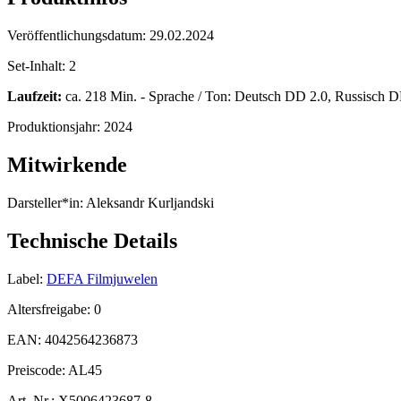
Veröffentlichungsdatum:
29.02.2024
Set-Inhalt:
2
Laufzeit:
ca. 218 Min. - Sprache / Ton: Deutsch DD 2.0, Russisch DD 
Produktionsjahr:
2024
Mitwirkende
Darsteller*in:
Aleksandr Kurljandski
Technische Details
Label:
DEFA Filmjuwelen
Altersfreigabe:
0
EAN:
4042564236873
Preiscode:
AL45
Art. Nr.:
X5006423687-8