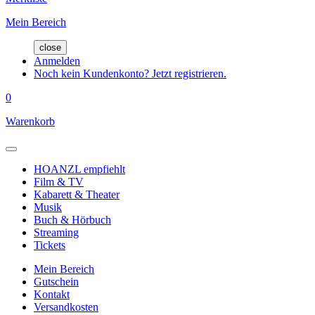
Mein Bereich
close
Anmelden
Noch kein Kundenkonto? Jetzt registrieren.
0
Warenkorb
HOANZL empfiehlt
Film & TV
Kabarett & Theater
Musik
Buch & Hörbuch
Streaming
Tickets
Mein Bereich
Gutschein
Kontakt
Versandkosten